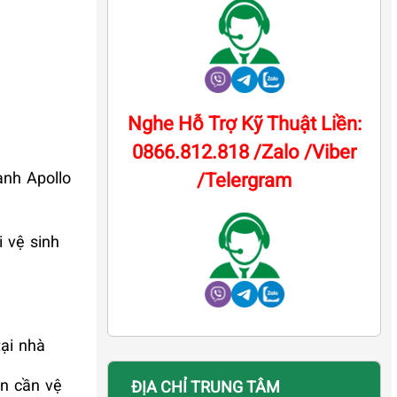
Nghe Hỗ Trợ Kỹ Thuật Liền:
0866.812.818 /Zalo /Viber
ạnh Apollo
/Telergram
 vệ sinh
tại nhà
ạn cần vệ
ĐỊA CHỈ TRUNG TÂM