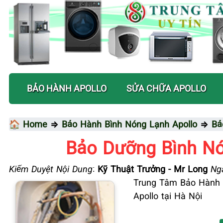
BẢO HÀNH APOLLO
SỬA CHỮA APOLLO
🏠 Home
⇒
Bảo Hành Bình Nóng Lạnh Apollo
⇒
Bả
Bảo Dưỡng Bình Nó
Kiểm Duyệt Nội Dung
:
Kỹ Thuật Trưởng - Mr Long
Ngà
Trung Tâm Bảo Hành B
Apollo tại Hà Nội