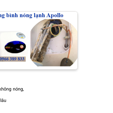
không nóng,
 lâu