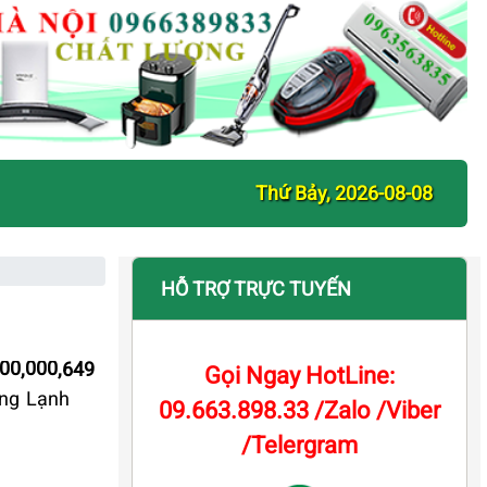
Thứ Bảy, 2026-08-08
HỖ TRỢ TRỰC TUYẾN
000,000,649
Gọi Ngay HotLine:
óng Lạnh
09.663.898.33 /Zalo /Viber
/Telergram