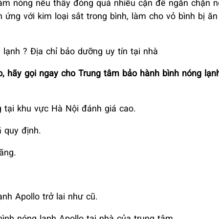
ở làm nóng nếu thấy đóng quá nhiều cặn để ngăn chặn 
 ứng với kim loại sắt trong bình, làm cho vỏ bình bị 
lạnh ? Địa chỉ bảo dưỡng uy tín tại nhà
o, hãy gọi ngay cho Trung tâm bảo hành bình nóng lạnh
 tại khu vực Hà Nội đánh giá cao.
 quy định.
ãng.
nh Apollo trở lai như cũ.
ình nóng lạnh Apollo tại nhà của trung tâm