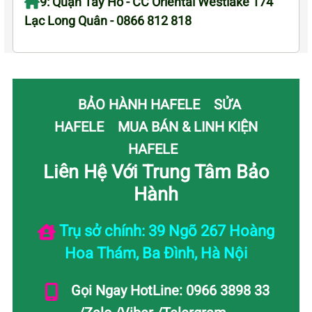
9: Quận Tây Hồ - CC Oriental Westlake 174
Lạc Long Quân - 0866 812 818
BẢO HÀNH HAFELE
SỬA
HAFELE
MUA BÁN & LINH KIỆN
HAFELE
Liên Hệ Với Trung Tâm Bảo
Hành
Trụ sở chính: 39 Ngõ 267 Hoàng
Hoa Thám, Ba Đình, Hà Nội
Gọi Ngay HotLine: 0966 3898 33