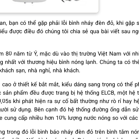
n, bạn có thể gặp phải lỗi bình nháy đèn đỏ, khi gặp s
iểu được điều đó chúng tôi chia sẻ qua bài viết sau n
ệm 80 năm từ Ý, mặc dù vào thị trường Việt Nam với n
g nhất với thương hiệu bình nóng lạnh. Chúng ta có th
khách sạn, nhà nghỉ, nhà khách.
cao ở thiết kế bắt mắt, kiểu dáng sang trọng có thể p
c sản phẩm đều được trang bị hệ thống ELCB, một hệ 
,05s khi phát hiện ra sự cố bất thường như rò rỉ hay h
người sử dụng. Bên cạnh đó hệ thống đường ống dẫn s
e cung cấp nhiều hơn 10% lượng nước nóng so với các
ng trong đó lỗi bình báo nháy đèn đỏ trên bình tắm nó