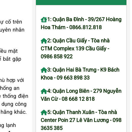
1: Quận Ba Đình - 39/267 Hoàng
ự cố trên
Hoa Thám - 0866.812.818
guyên nhân
2: Quận Cầu Giấy - Tòa nhà
CTM Complex 139 Cầu Giấy -
hiều mặt
0986 858 922
ể bắt gặp
3: Quận Hai Bà Trưng - K9 Bách
Khoa - 09 663 898 33
hù hợp với
thống an
4: Quận Long Biên - 279 Nguyễn
ệ thống điện
Văn Cừ - 08 668 12 818
ử dụng công
 hãng khác.
5: Quận Thanh Xuân - Tòa nhà
Center Poin 27 Lê Văn Lương - 098
ng lạnh
3635 385