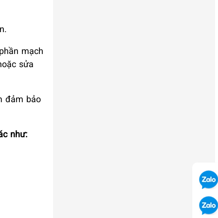
n.
ỏ phần mạch
 hoặc sửa
ằm đảm bảo
ác như: