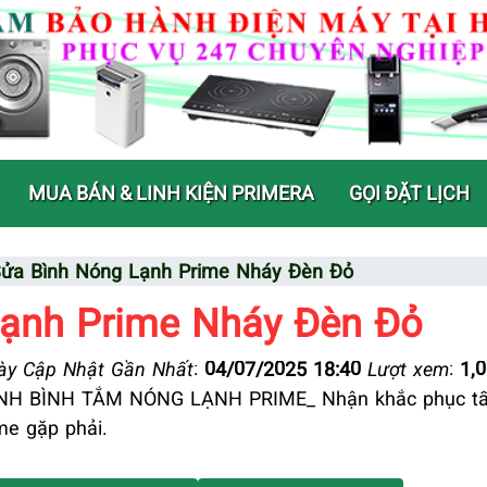
MUA BÁN & LINH KIỆN PRIMERA
GỌI ĐẶT LỊCH
ửa Bình Nóng Lạnh Prime Nháy Đèn Đỏ
Lạnh Prime Nháy Đèn Đỏ
y Cập Nhật Gần Nhất
:
04/07/2025 18:40
Lượt xem
:
1,
 BÌNH TẮM NÓNG LẠNH PRIME_ Nhận khắc phục tất
me gặp phải.