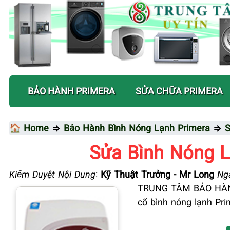
BẢO HÀNH PRIMERA
SỬA CHỮA PRIMERA
🏠 Home
⇒
Bảo Hành Bình Nóng Lạnh Primera
⇒
S
Sửa Bình Nóng 
Kiểm Duyệt Nội Dung
:
Kỹ Thuật Trưởng - Mr Long
Ngà
TRUNG TÂM BẢO HÀNH
cố bình nóng lạnh Pri