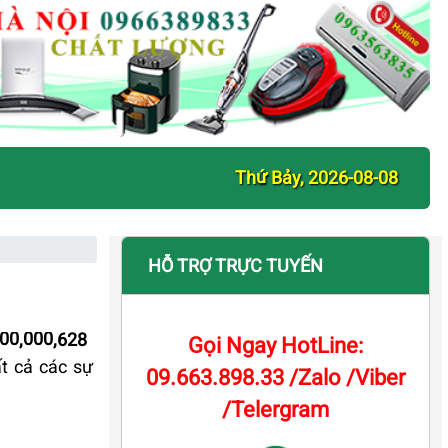
Thứ Bảy, 2026-08-08
HỖ TRỢ TRỰC TUYẾN
000,000,628
Gọi Ngay HotLine:
 cả các sự
09.663.898.33 /Zalo /Viber
/Telergram