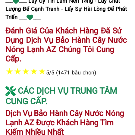
___
___ Lấy Uy Tín Làm Nền Tảng - Lấy Chất
Lượng Để Cạnh Tranh - Lấy Sự Hài Lòng Để Phát
Triển ___
___
Đánh Giá Của Khách Hàng Đã Sử
Dụng Dịch Vụ Bảo Hành Cây Nước
Nóng Lạnh AZ Chúng Tôi Cung
Cấp.
★
★
★
★
★
5/5 (1471 bầu chọn)
CÁC DỊCH VỤ TRUNG TÂM
CUNG CẤP.
Dịch Vụ Bảo Hành Cây Nước Nóng
Lạnh AZ Được Khách Hàng Tìm
Kiếm Nhiều Nhất