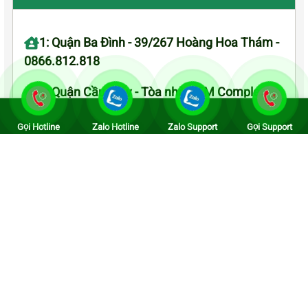
1: Quận Ba Đình - 39/267 Hoàng Hoa Thám -
0866.812.818
2: Quận Cầu Giấy - Tòa nhà CTM Complex
139 Cầu Giấy - 0986 858 922
Gọi Hotline
Zalo Hotline
Zalo Support
Gọi Support
3: Quận Hai Bà Trưng - K9 Bách Khoa - 09
663 898 33
4: Quận Long Biên - 279 Nguyễn Văn Cừ - 08
668 12 818
5: Quận Thanh Xuân - Tòa nhà Center Poin
27 Lê Văn Lương - 098 3635 385
6: Quận Hoàn Kiếm - 99 Trần Hưng Đạo -