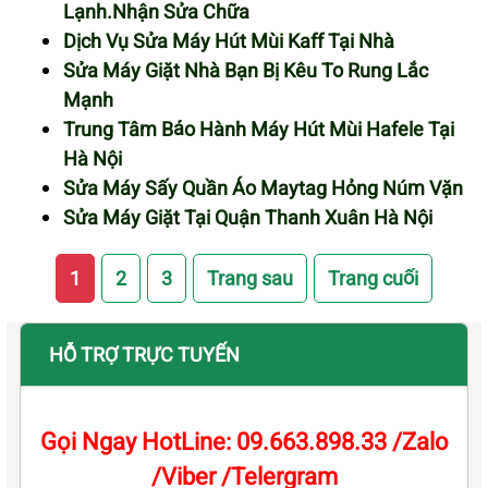
Lạnh.Nhận Sửa Chữa
Dịch Vụ Sửa Máy Hút Mùi Kaff Tại Nhà
Sửa Máy Giặt Nhà Bạn Bị Kêu To Rung Lắc
Mạnh
Trung Tâm Bảo Hành Máy Hút Mùi Hafele Tại
Hà Nội
Sửa Máy Sấy Quần Áo Maytag Hỏng Núm Vặn
Sửa Máy Giặt Tại Quận Thanh Xuân Hà Nội
1
2
3
Trang sau
Trang cuối
HỖ TRỢ TRỰC TUYẾN
Gọi Ngay HotLine: 09.663.898.33 /Zalo
/Viber /Telergram