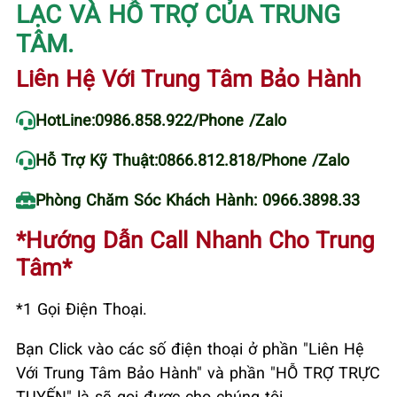
LẠC VÀ HỖ TRỢ CỦA TRUNG
TÂM.
Liên Hệ Với Trung Tâm Bảo Hành
HotLine:
0986.858.922
/Phone /Zalo
Hỗ Trợ Kỹ Thuật:
0866.812.818
/Phone /Zalo
Phòng Chăm Sóc Khách Hành: 0966.3898.33
*Hướng Dẫn Call Nhanh Cho Trung
Tâm*
*1 Gọi Điện Thoại.
Bạn Click vào các số điện thoại ở phần "Liên Hệ
Với Trung Tâm Bảo Hành" và phần "HỖ TRỢ TRỰC
TUYẾN" là sẽ gọi được cho chúng tôi.