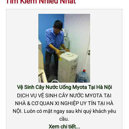
Tìm Kiếm Nhiều Nhất
Vệ Sinh Cây Nước Uống Myota Tại Hà Nội
DỊCH VỤ VỆ SINH CÂY NƯỚC MYOTA TẠI
NHÀ & CƠ QUAN XI NGHIỆP UY TÍN TẠI HÀ
NỘI. Luôn có mặt ngay sau khi quý khách yêu
cầu.
Xem chi tiết...