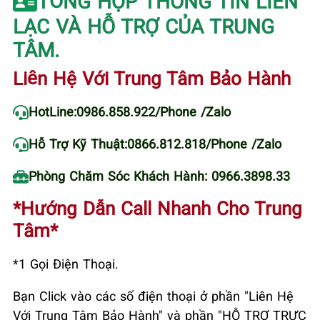
TỔNG HỢP THÔNG TIN LIÊN
LẠC VÀ HỖ TRỢ CỦA TRUNG
TÂM.
Liên Hệ Với Trung Tâm Bảo Hành
HotLine:
0986.858.922
/Phone /Zalo
Hỗ Trợ Kỹ Thuật:
0866.812.818
/Phone /Zalo
Phòng Chăm Sóc Khách Hành: 0966.3898.33
*Hướng Dẫn Call Nhanh Cho Trung
Tâm*
*1 Gọi Điện Thoại.
Bạn Click vào các số điện thoại ở phần "Liên Hệ
Với Trung Tâm Bảo Hành" và phần "HỖ TRỢ TRỰC