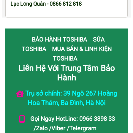
Lạc Long Quân - 0866 812 818
BẢO HÀNH TOSHIBA
SỬA
TOSHIBA
MUA BÁN & LINH KIỆN
TOSHIBA
Liên Hệ Với Trung Tâm Bảo
Hành
Trụ sở chính: 39 Ngõ 267 Hoàng
Hoa Thám, Ba Đình, Hà Nội
Gọi Ngay HotLine: 0966 3898 33
/Zalo /Viber /Telergram