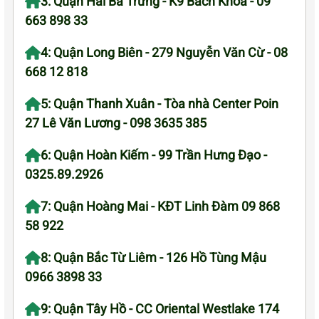
3: Quận Hai Bà Trưng - K9 Bách Khoa - 09
663 898 33
4: Quận Long Biên - 279 Nguyễn Văn Cừ - 08
668 12 818
5: Quận Thanh Xuân - Tòa nhà Center Poin
27 Lê Văn Lương - 098 3635 385
6: Quận Hoàn Kiếm - 99 Trần Hưng Đạo -
0325.89.2926
7: Quận Hoàng Mai - KĐT Linh Đàm 09 868
58 922
8: Quận Bắc Từ Liêm - 126 Hồ Tùng Mậu
0966 3898 33
9: Quận Tây Hồ - CC Oriental Westlake 174