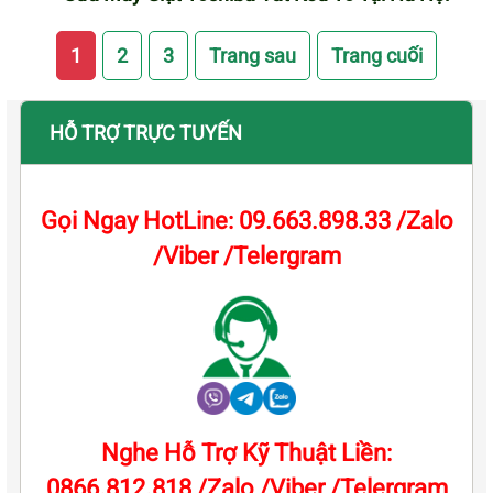
1
2
3
Trang sau
Trang cuối
HỖ TRỢ TRỰC TUYẾN
Gọi Ngay HotLine: 09.663.898.33 /Zalo
/Viber /Telergram
Nghe Hỗ Trợ Kỹ Thuật Liền:
0866.812.818 /Zalo /Viber /Telergram