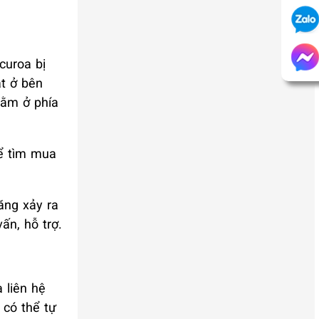
curoa bị
ặt ở bên
nằm ở phía
để tìm mua
ăng xảy ra
ấn, hỗ trợ.
 liên hệ
 có thể tự