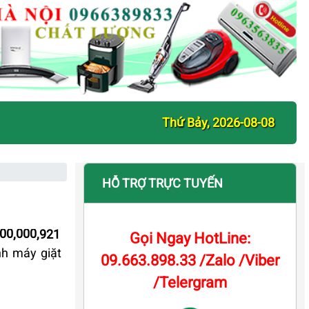
Thứ Bảy, 2026-08-08
HỖ TRỢ TRỰC TUYẾN
000,000,921
Gọi Ngay HotLine:
h máy giặt
09.663.898.33 /Zalo /Viber
/Telergram