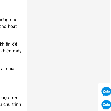
hướng cho
 cho hoạt
 khiển để
g khiến máy
a, chia
buộc trên
 chu trình