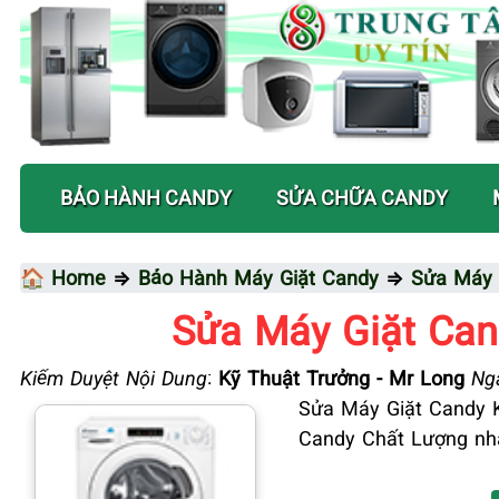
BẢO HÀNH CANDY
SỬA CHỮA CANDY
🏠 Home
⇒
Bảo Hành Máy Giặt Candy
⇒
Sửa Máy 
Sửa Máy Giặt Can
Kiểm Duyệt Nội Dung
:
Kỹ Thuật Trưởng - Mr Long
Ngà
Sửa Máy Giặt Candy K
Candy Chất Lượng nh