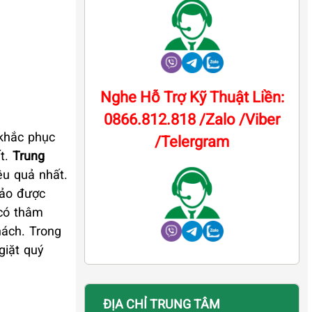
Nghe Hỗ Trợ Kỹ Thuật Liền:
0866.812.818 /Zalo /Viber
 khắc phục
/Telergram
ất.
Trung
ệu quả nhất.
bảo được
 có thâm
ách. Trong
giặt quý
ĐỊA CHỈ TRUNG TÂM