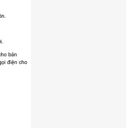
ồn.
i.
cho bản
gọi điện cho