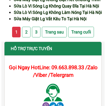
Sửa Lò Vi Sóng Lg Không Quay Đĩa Tại Hà Nội
Sửa Lò Vi Sóng Lg Không Làm Nóng Tại Hà Nội
Sửa Máy Giặt Lg Vắt Kêu To Tại Hà Nội
1
2
3
Trang sau
Trang cuối
HỖ TRỢ TRỰC TUYẾN
Gọi Ngay HotLine: 09.663.898.33 /Zalo
/Viber /Telergram