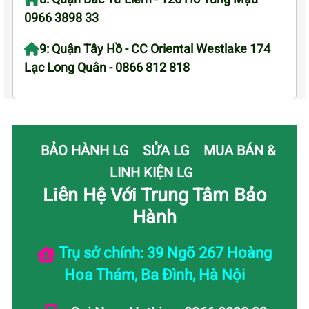
0966 3898 33
9: Quận Tây Hồ - CC Oriental Westlake 174
Lạc Long Quân - 0866 812 818
BẢO HÀNH LG
SỬA LG
MUA BÁN &
LINH KIỆN LG
Liên Hệ Với Trung Tâm Bảo
Hành
Trụ sở chính: 39 Ngõ 267 Hoàng
Hoa Thám, Ba Đình, Hà Nội