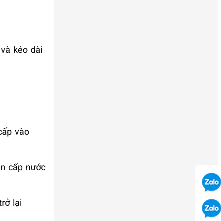
 và kéo dài
cấp vào
an cấp nước
rở lại