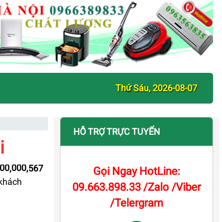
Thứ Sáu, 2026-08-07
HỖ TRỢ TRỰC TUYẾN
i
000,000,567
Gọi Ngay HotLine:
 khách
09.663.898.33 /Zalo /Viber
/Telergram