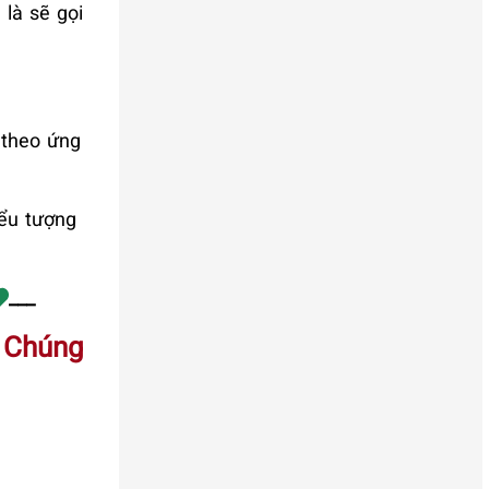
là sẽ gọi
 theo ứng
iểu tượng
___
 Chúng