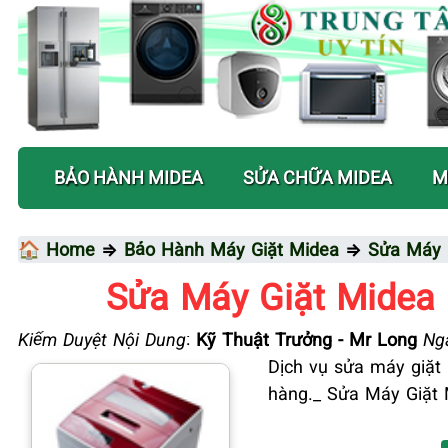
BẢO HÀNH MIDEA
SỬA CHỮA MIDEA
M
🏠 Home
⇒
Bảo Hành Máy Giặt Midea
⇒
Sửa Máy 
Sửa Máy Giặt Midea
Kiểm Duyệt Nội Dung
:
Kỹ Thuật Trưởng - Mr Long
Ngà
Dịch vụ sửa máy giặt
hàng._ Sửa Máy Giặt