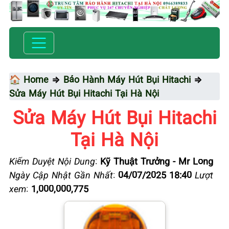
🏠 Home
⇒
Bảo Hành Máy Hút Bụi Hitachi
⇒
Sửa Máy Hút Bụi Hitachi Tại Hà Nội
Sửa Máy Hút Bụi Hitachi
Tại Hà Nội
Kiểm Duyệt Nội Dung
:
Kỹ Thuật Trưởng - Mr Long
Ngày Cập Nhật Gần Nhất
:
04/07/2025 18:40
Lượt
xem
:
1,000,000,775