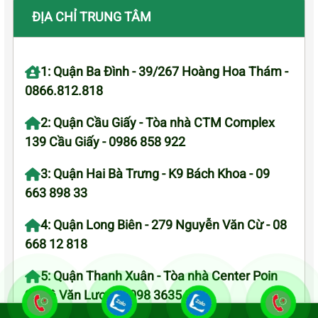
ĐỊA CHỈ TRUNG TÂM
1: Quận Ba Đình - 39/267 Hoàng Hoa Thám -
0866.812.818
2: Quận Cầu Giấy - Tòa nhà CTM Complex
139 Cầu Giấy - 0986 858 922
3: Quận Hai Bà Trưng - K9 Bách Khoa - 09
663 898 33
4: Quận Long Biên - 279 Nguyễn Văn Cừ - 08
668 12 818
5: Quận Thanh Xuân - Tòa nhà Center Poin
27 Lê Văn Lương - 098 3635 385