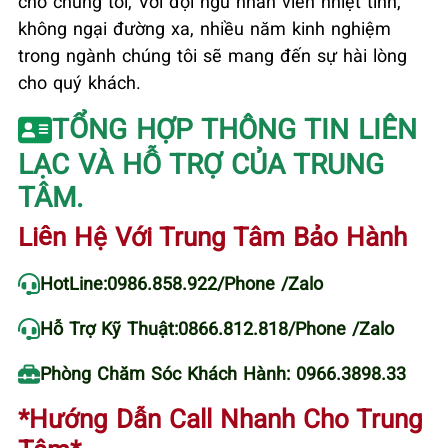
cho chúng tôi, Với đội ngũ nhân viên nhiệt tình,
không ngại đường xa, nhiều năm kinh nghiệm
trong ngành chúng tôi sẽ mang đến sự hài lòng
cho quý khách.
TỔNG HỢP THÔNG TIN LIÊN
LẠC VÀ HỖ TRỢ CỦA TRUNG
TÂM.
Liên Hệ Với Trung Tâm Bảo Hành
HotLine:
0986.858.922
/Phone /Zalo
Hỗ Trợ Kỹ Thuật:
0866.812.818
/Phone /Zalo
Phòng Chăm Sóc Khách Hành: 0966.3898.33
*Hướng Dẫn Call Nhanh Cho Trung