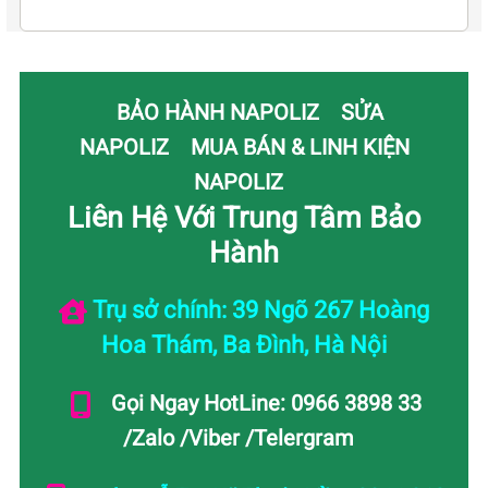
BẢO HÀNH NAPOLIZ
SỬA
NAPOLIZ
MUA BÁN & LINH KIỆN
NAPOLIZ
Liên Hệ Với Trung Tâm Bảo
Hành
Trụ sở chính: 39 Ngõ 267 Hoàng
Hoa Thám, Ba Đình, Hà Nội
Gọi Ngay HotLine: 0966 3898 33
/Zalo /Viber /Telergram