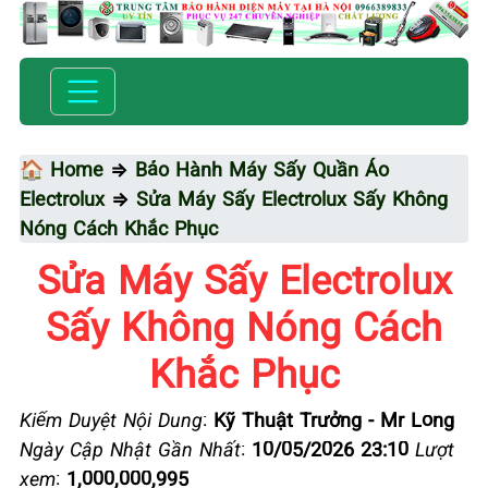
🏠 Home
⇒
Bảo Hành Máy Sấy Quần Áo
Electrolux
⇒
Sửa Máy Sấy Electrolux Sấy Không
Nóng Cách Khắc Phục
Sửa Máy Sấy Electrolux
Sấy Không Nóng Cách
Khắc Phục
Kiểm Duyệt Nội Dung
:
Kỹ Thuật Trưởng - Mr Long
Ngày Cập Nhật Gần Nhất
:
10/05/2026 23:10
Lượt
xem
:
1,000,000,995