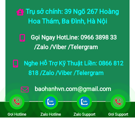
Trụ sở chính: 39 Ngõ 267 Hoàng
Hoa Thám, Ba Đình, Hà Nội
Gọi Ngay HotLine: 0966 3898 33
/Zalo /Viber /Telergram
Nghe Hỗ Trợ Kỹ Thuật Liền: 0866 812
818 /Zalo /Viber /Telergram
baohanhvn.com@gmail.com
Gọi Hotline
Zalo Hotline
Zalo Support
Gọi Support
Lấy Uy Tín Làm Nền Tảng - Lấy Chất Lượng Để
Cạnh Tranh - Lấy Sự Hài Lòng Để Phát Triển