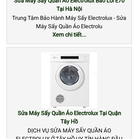
Sửa Máy Sấy Quần Áo Electrolux Báo Lỗi E70
Tại Hà Nội
Trung Tâm Bảo Hành Máy Sấy Electrolux - Sửa
Máy Sấy Quần Áo Electrolu
Xem chi tiết...
Sửa Máy Sấy Quần Áo Electrolux Tại Quận
Tây Hồ
DỊCH VỤ SỬA MÁY SẤY QUẦN ÁO
ELECTROLUX Ở TÂY HỒ UY TÍN HÀNG ĐẦU