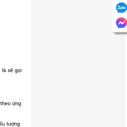
là sẽ gọi
 theo ứng
iểu tượng