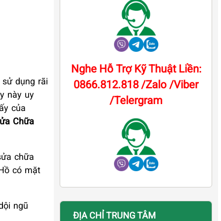
Nghe Hỗ Trợ Kỹ Thuật Liền:
 sử dụng rãi
0866.812.818 /Zalo /Viber
áy này uy
/Telergram
sấy của
Sửa Chữa
 sửa chữa
 Hồ có mặt
dội ngũ
ĐỊA CHỈ TRUNG TÂM