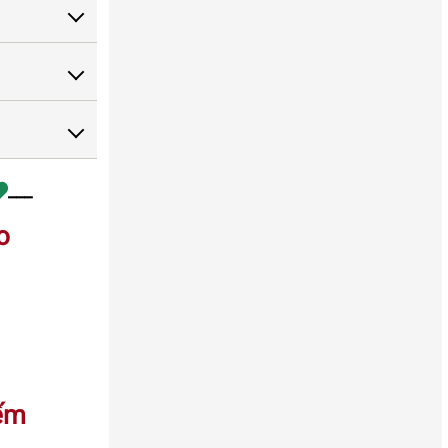
___
o
ếm