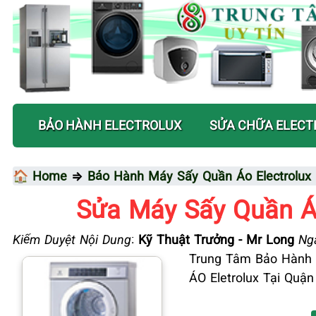
BẢO HÀNH ELECTROLUX
SỬA CHỮA ELECT
🏠 Home
⇒
Bảo Hành Máy Sấy Quần Áo Electrolux
Sửa Máy Sấy Quần ÁO
Kiểm Duyệt Nội Dung
:
Kỹ Thuật Trưởng - Mr Long
Ngà
Trung Tâm Bảo Hành 
ÁO Eletrolux Tại Quậ