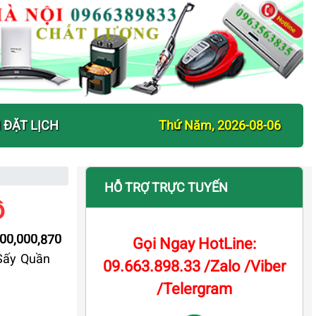
 ĐẶT LỊCH
Thứ Năm, 2026-08-06
HỖ TRỢ TRỰC TUYẾN
ồ
000,000,870
Gọi Ngay HotLine:
Sấy Quần
09.663.898.33 /Zalo /Viber
/Telergram