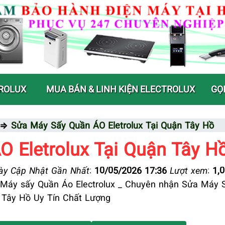
ROLUX
MUA BÁN & LINH KIỆN ELECTROLUX
GỌI
⇒
Sửa Máy Sấy Quần ÁO Eletrolux Tại Quận Tây Hồ
 Eletrolux Tại Quận Tây H
y Cập Nhật Gần Nhất
:
10/05/2026 17:36
Lượt xem
:
1,
Máy sấy Quần Áo Electrolux _ Chuyên nhận Sửa Máy 
n Tây Hồ Uy Tín Chất Lượng