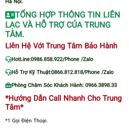
Hà Nội
.
TỔNG HỢP THÔNG TIN LIÊN
LẠC VÀ HỖ TRỢ CỦA TRUNG
TÂM.
Liên Hệ Với Trung Tâm Bảo Hành
HotLine:
0986.858.922
/Phone /Zalo
Hỗ Trợ Kỹ Thuật:
0866.812.818
/Phone /Zalo
Phòng Chăm Sóc Khách Hành: 0966.3898.33
*Hướng Dẫn Call Nhanh Cho Trung
Tâm*
*1 Gọi Điện Thoại.