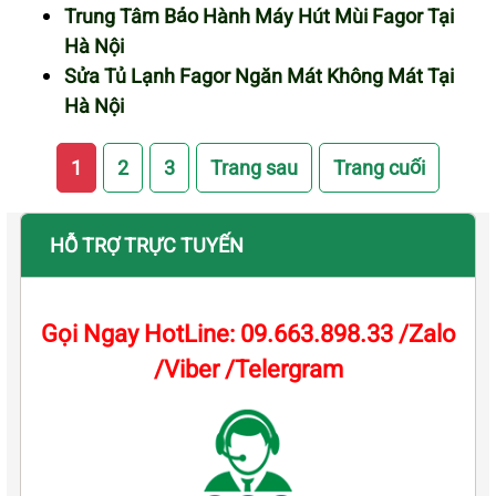
Trung Tâm Bảo Hành Máy Hút Mùi Fagor Tại
Hà Nội
Sửa Tủ Lạnh Fagor Ngăn Mát Không Mát Tại
Hà Nội
1
2
3
Trang sau
Trang cuối
HỖ TRỢ TRỰC TUYẾN
Gọi Ngay HotLine: 09.663.898.33 /Zalo
/Viber /Telergram