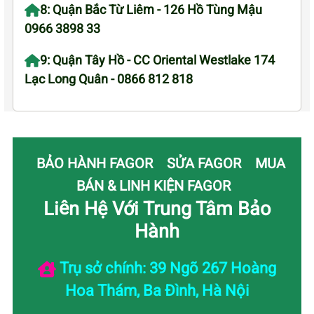
8: Quận Bắc Từ Liêm - 126 Hồ Tùng Mậu
0966 3898 33
9: Quận Tây Hồ - CC Oriental Westlake 174
Lạc Long Quân - 0866 812 818
BẢO HÀNH FAGOR
SỬA FAGOR
MUA
BÁN & LINH KIỆN FAGOR
Liên Hệ Với Trung Tâm Bảo
Hành
Trụ sở chính: 39 Ngõ 267 Hoàng
Hoa Thám, Ba Đình, Hà Nội