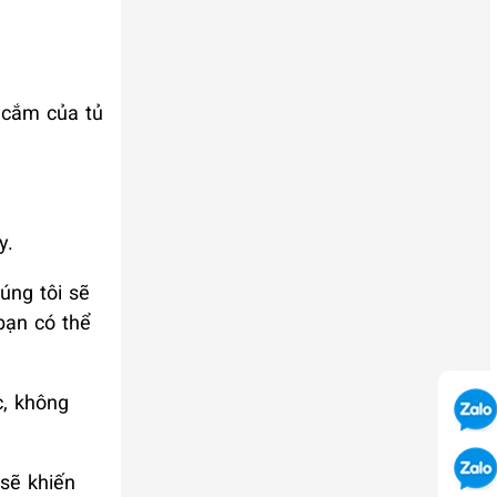
h cắm của tủ
y.
úng tôi sẽ
bạn có thể
c, không
 sẽ khiến