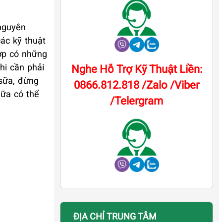
 nguyên
ác kỹ thuật
hợp có những
hi
cần phải
Nghe Hỗ Trợ Kỹ Thuật Liền:
 sữa, đừng
0866.812.818 /Zalo /Viber
hữa có thể
/Telergram
ĐỊA CHỈ TRUNG TÂM