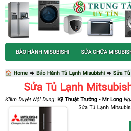
BẢO HÀNH MISUBISHI
SỬA CHỮA MISUBIS
🏠 Home
⇒
Bảo Hành Tủ Lạnh Misubishi
⇒
Sửa Tủ
Sửa Tủ Lạnh Mitsubis
Kiểm Duyệt Nội Dung
:
Kỹ Thuật Trưởng - Mr Long
Ngà
Sửa Tủ Lạnh Mitsubis