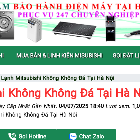
HI
MUA BÁN & LINH KIỆN MISUBISHI
GỌI ĐẶT L
 Lạnh Mitsubishi Không Không Đá Tại Hà Nội
hi Không Không Đá Tại Hà N
y Cập Nhật Gần Nhất
:
04/07/2025 18:40
Lượt xem
:
1,
hi Không Không Đá Tại Hà Nội
Gọi Hotline
Chat Zalo