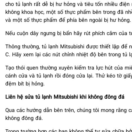
cho tủ lạnh rất dễ bị hư hỏng và tiêu tốn nhiều điện
không khoa học, một số thực phẩm bên trong đã nhồi
và một số thực phẩm để phía bên ngoài bị hư hỏng.
Nếu cuộn dây ngưng bị bẩn hãy rút phích cắm của tủ
Thông thường, tủ lạnh Mitsubishi được thiết lập để 
C. Hãy xem lại các nút chỉnh nhiệt độ bên trong tủ 
Tạo thói quen thường xuyên kiểm tra lực hút của miế
cánh cửa và tủ lạnh rồi đóng cửa lại. Thử kéo tờ giấ
đệm bít bị hỏng.
Liên hệ sửa tủ lạnh Mitsubishi khi không đông đá
Qua các hướng dẫn bên trên, chúng tôi mong rằng cá
không đông đá.
Trong trường hợp các bạn không thể tự sửa chữa bở