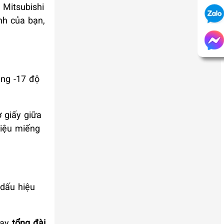
 Mitsubishi
nh của bạn,
ảng -17 độ
 giấy giữa
hiệu miếng
 dấu hiệu
gay
tổng đài