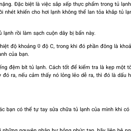
 nặng. Đặc biệt là việc sắp xếp thực phẩm trong tủ lạnh
 nhét khiến cho hơi lạnh không thể lan tỏa khắp tủ lạ
 lạnh rồi làm sạch cuộn dây bị bẩn này.
nhiệt độ khoảng 0 độ C, trong khi đó phần đông là kho
lạnh của bạn.
ng đệm bít tủ lạnh. Cách tốt để kiểm tra là kẹp một tờ
y đó ra, nếu cảm thấy nó lỏng lẻo dễ ra, thì đó là dấu 
c bạn có thể tự tay sửa chữa tủ lạnh của mình khi có
i những nguyên nhân hư hỏng phức tạp, hãy liên hệ n