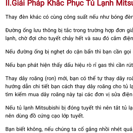
II.Giải Pháp Khắc Phục Tủ Lạnh Mit
Thay đèn khác có cùng công suất nếu như bóng đèn 
Đường ống lưu thông bị tắc trong trường hợp đơn gi
lạnh, chờ đợi cho tuyết chảy hết và sau đó cắm điện 
Nếu đường ống bị nghẹt do cặn bẩn thì bạn cần gọi d
Nếu bạn phát hiện thấy dấu hiệu rò rỉ gas thì cần rút
Thay dây roăng (ron) mới, bạn có thể tự thay dây ro
hướng dẫn chi tiết bạn cách thay dây roăng cho tủ l
tìm kiếm mua dây roăng này tại các đơn vị sửa điện
Nếu tủ lạnh Mitsubishi bị đóng tuyết thì nên tắt tủ l
nên dùng đồ cứng cạo lớp tuyết.
Bạn biết không, nếu chúng ta cố gắng nhồi nhét quá 