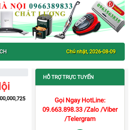
ỊCH
Chủ nhật, 2026-08-09
HỖ TRỢ TRỰC TUYẾN
ội
000,000,725
Gọi Ngay HotLine:
09.663.898.33 /Zalo /Viber
/Telergram