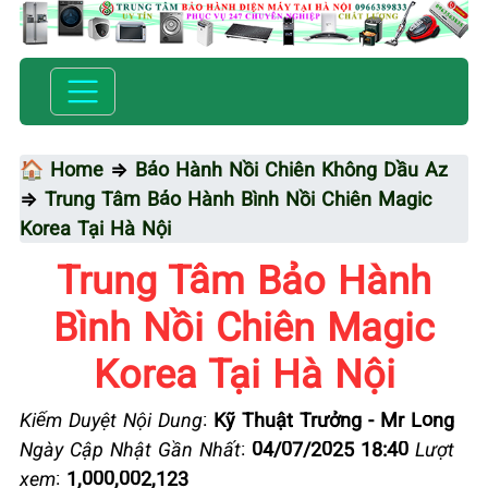
🏠 Home
⇒
Bảo Hành Nồi Chiên Không Dầu Az
⇒
Trung Tâm Bảo Hành Bình Nồi Chiên Magic
Korea Tại Hà Nội
Trung Tâm Bảo Hành
Bình Nồi Chiên Magic
Korea Tại Hà Nội
Kiểm Duyệt Nội Dung
:
Kỹ Thuật Trưởng - Mr Long
Ngày Cập Nhật Gần Nhất
:
04/07/2025 18:40
Lượt
xem
:
1,000,002,123