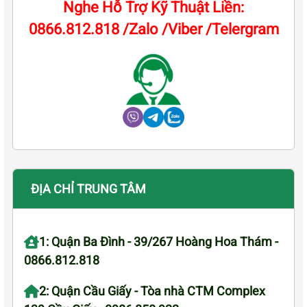
Nghe Hỗ Trợ Kỹ Thuật Liền:
0866.812.818 /Zalo /Viber /Telergram
ĐỊA CHỈ TRUNG TÂM
1: Quận Ba Đình - 39/267 Hoàng Hoa Thám -
0866.812.818
2: Quận Cầu Giấy - Tòa nhà CTM Complex