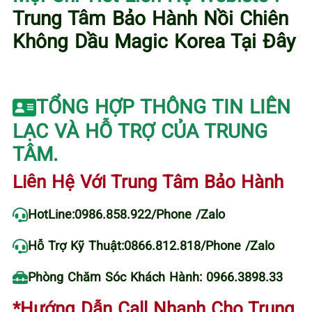
Trung Tâm Bảo Hành Nồi Chiên
Không Dầu Magic Korea Tại Đây
TỔNG HỢP THÔNG TIN LIÊN
LẠC VÀ HỖ TRỢ CỦA TRUNG
TÂM.
Liên Hệ Với Trung Tâm Bảo Hành
HotLine:
0986.858.922
/Phone /Zalo
Hỗ Trợ Kỹ Thuật:
0866.812.818
/Phone /Zalo
Phòng Chăm Sóc Khách Hành: 0966.3898.33
*Hướng Dẫn Call Nhanh Cho Trung