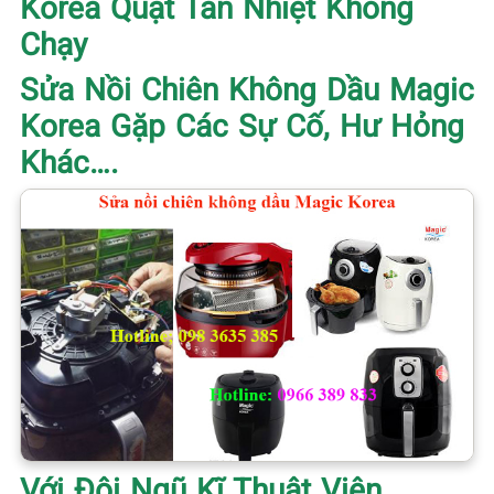
Korea Quạt Tản Nhiệt Không
Chạy
Sửa Nồi Chiên Không Dầu Magic
Korea Gặp Các Sự Cố, Hư Hỏng
Khác….
Với Đội Ngũ Kĩ Thuật Viên