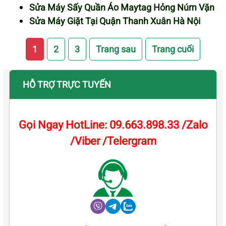
Sửa Máy Sấy Quần Áo Maytag Hỏng Núm Vặn
Sửa Máy Giặt Tại Quận Thanh Xuân Hà Nội
1
2
3
Trang sau
Trang cuối
HỖ TRỢ TRỰC TUYẾN
Gọi Ngay HotLine: 09.663.898.33 /Zalo
/Viber /Telergram