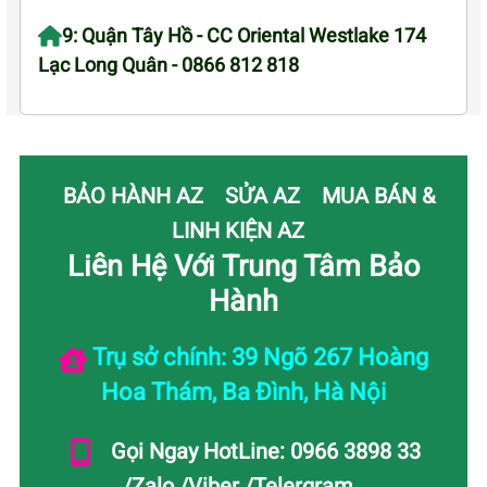
9: Quận Tây Hồ - CC Oriental Westlake 174
Lạc Long Quân - 0866 812 818
BẢO HÀNH AZ
SỬA AZ
MUA BÁN &
LINH KIỆN AZ
Liên Hệ Với Trung Tâm Bảo
Hành
Trụ sở chính: 39 Ngõ 267 Hoàng
Hoa Thám, Ba Đình, Hà Nội
Gọi Ngay HotLine: 0966 3898 33
/Zalo /Viber /Telergram