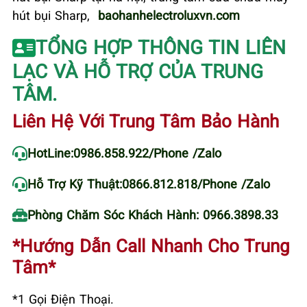
hút bụi Sharp,
baohanhelectroluxvn.com
TỔNG HỢP THÔNG TIN LIÊN
LẠC VÀ HỖ TRỢ CỦA TRUNG
TÂM.
Liên Hệ Với Trung Tâm Bảo Hành
HotLine:
0986.858.922
/Phone /Zalo
Hỗ Trợ Kỹ Thuật:
0866.812.818
/Phone /Zalo
Phòng Chăm Sóc Khách Hành: 0966.3898.33
*Hướng Dẫn Call Nhanh Cho Trung
Tâm*
*1 Gọi Điện Thoại.