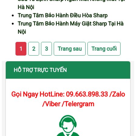
Hà Nội
Trung Tâm Bảo Hành Điều Hòa Sharp
Trung Tâm Bảo Hành Máy Giặt Sharp Tại Hà
Nội
1
2
3
Trang sau
Trang cuối
HỖ TRỢ TRỰC TUYẾN
Gọi Ngay HotLine: 09.663.898.33 /Zalo
/Viber /Telergram