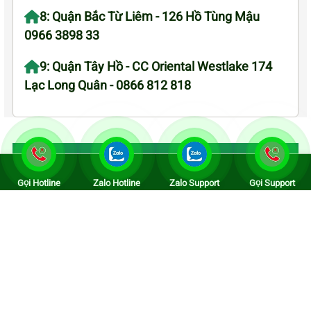
8: Quận Bắc Từ Liêm - 126 Hồ Tùng Mậu
0966 3898 33
9: Quận Tây Hồ - CC Oriental Westlake 174
Lạc Long Quân - 0866 812 818
BẢO HÀNH SHARP
SỬA SHARP
MUA
Gọi Hotline
Zalo Hotline
Zalo Support
Gọi Support
BÁN & LINH KIỆN SHARP
Liên Hệ Với Trung Tâm Bảo
Hành
Trụ sở chính: 39 Ngõ 267 Hoàng
Hoa Thám, Ba Đình, Hà Nội