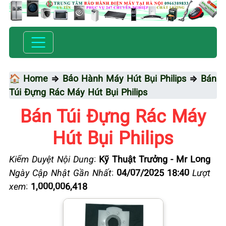
🏠 Home
⇒
Bảo Hành Máy Hút Bụi Philips
⇒
Bán
Túi Đựng Rác Máy Hút Bụi Philips
Bán Túi Đựng Rác Máy
Hút Bụi Philips
Kiểm Duyệt Nội Dung
:
Kỹ Thuật Trưởng - Mr Long
Ngày Cập Nhật Gần Nhất
:
04/07/2025 18:40
Lượt
xem
:
1,000,006,418