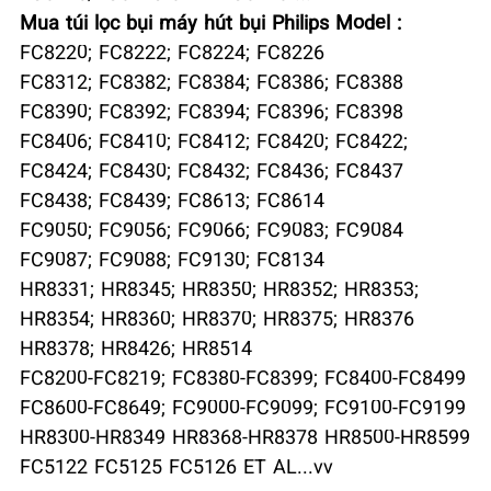
Mua túi lọc bụi máy hút bụi Philips Model :
FC8220; FC8222; FC8224; FC8226
FC8312; FC8382; FC8384; FC8386; FC8388
FC8390; FC8392; FC8394; FC8396; FC8398
FC8406; FC8410; FC8412; FC8420; FC8422;
FC8424; FC8430; FC8432; FC8436; FC8437
FC8438; FC8439; FC8613; FC8614
FC9050; FC9056; FC9066; FC9083; FC9084
FC9087; FC9088; FC9130; FC8134
HR8331; HR8345; HR8350; HR8352; HR8353;
HR8354; HR8360; HR8370; HR8375; HR8376
HR8378; HR8426; HR8514
FC8200-FC8219; FC8380-FC8399; FC8400-FC8499
FC8600-FC8649; FC9000-FC9099; FC9100-FC9199
HR8300-HR8349 HR8368-HR8378 HR8500-HR8599
FC5122 FC5125 FC5126 ET AL...vv