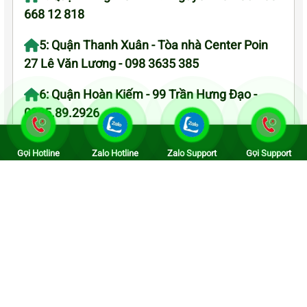
668 12 818
5: Quận Thanh Xuân - Tòa nhà Center Poin
27 Lê Văn Lương - 098 3635 385
6: Quận Hoàn Kiếm - 99 Trần Hưng Đạo -
0325.89.2926
7: Quận Hoàng Mai - KĐT Linh Đàm 09 868
Gọi Hotline
Zalo Hotline
Zalo Support
Gọi Support
58 922
8: Quận Bắc Từ Liêm - 126 Hồ Tùng Mậu
0966 3898 33
9: Quận Tây Hồ - CC Oriental Westlake 174
Lạc Long Quân - 0866 812 818