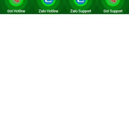
668 12 818
Gọi Hotline
Zalo Hotline
Zalo Support
Gọi Support
5: Quận Thanh Xuân - Tòa nhà Center Poin
27 Lê Văn Lương - 098 3635 385
6: Quận Hoàn Kiếm - 99 Trần Hưng Đạo -
0325.89.2926
7: Quận Hoàng Mai - KĐT Linh Đàm 09 868
58 922
8: Quận Bắc Từ Liêm - 126 Hồ Tùng Mậu
0966 3898 33
9: Quận Tây Hồ - CC Oriental Westlake 174
Lạc Long Quân - 0866 812 818