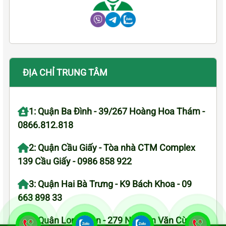
ĐỊA CHỈ TRUNG TÂM
1: Quận Ba Đình - 39/267 Hoàng Hoa Thám -
0866.812.818
2: Quận Cầu Giấy - Tòa nhà CTM Complex
139 Cầu Giấy - 0986 858 922
3: Quận Hai Bà Trưng - K9 Bách Khoa - 09
663 898 33
4: Quận Long Biên - 279 Nguyễn Văn Cừ - 08