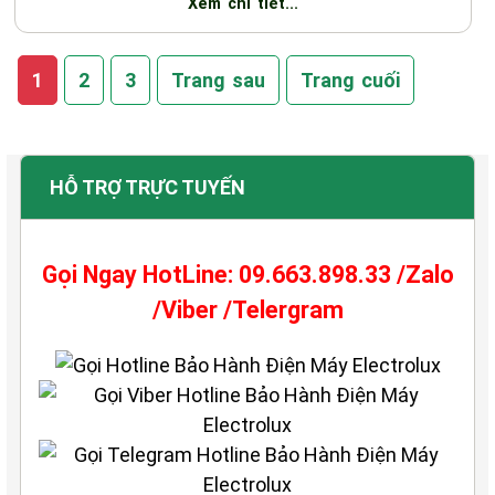
Xem chi tiết...
1
2
3
Trang sau
Trang cuối
HỖ TRỢ TRỰC TUYẾN
Gọi Ngay HotLine: 09.663.898.33 /Zalo
/Viber /Telergram