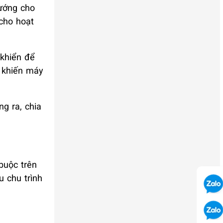
hướng cho
 cho hoạt
 khiển để
g khiến máy
g ra, chia
buộc trên
 chu trình