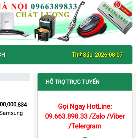
CH
Thứ Sáu, 2026-08-07
HỖ TRỢ TRỰC TUYẾN
000,000,834
Gọi Ngay HotLine:
t Samsung
09.663.898.33 /Zalo /Viber
/Telergram