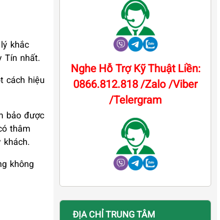
lý khắc
 Tín nhất.
Nghe Hỗ Trợ Kỹ Thuật Liền:
t cách hiệu
0866.812.818 /Zalo /Viber
/Telergram
ảm bảo được
 có thâm
 khách.
ng không
ĐỊA CHỈ TRUNG TÂM