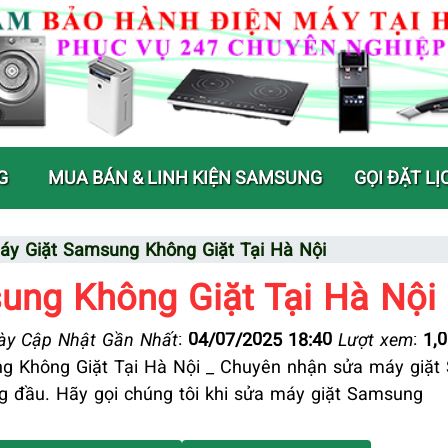
G
MUA BÁN & LINH KIỆN SAMSUNG
GỌI ĐẶT LỊ
áy Giặt Samsung Không Giặt Tại Hà Nội
ung Không Giặt Tại Hà Nội
y Cập Nhật Gần Nhất
:
04/07/2025 18:40
Lượt xem
:
1,
g Không Giặt Tại Hà Nội _ Chuyên nhận sửa máy giặ
ng đầu. Hãy gọi chúng tôi khi sửa máy giặt Samsung