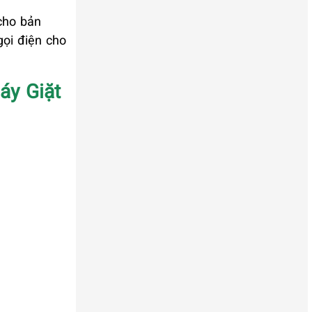
cho bản
gọi điện cho
áy Giặt