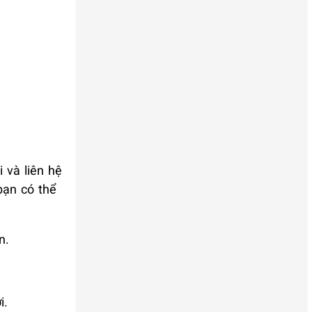
 và liên hệ
bạn có thể
n.
i.