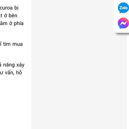
curoa bị
ặt ở bên
nằm ở phía
để tìm mua
ả năng xảy
ư vấn, hỗ