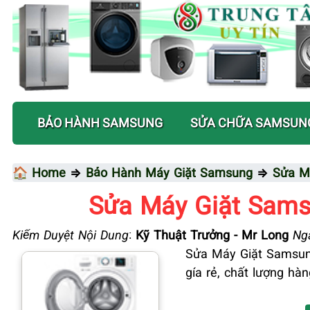
BẢO HÀNH SAMSUNG
SỬA CHỮA SAMSUN
🏠 Home
⇒
Bảo Hành Máy Giặt Samsung
⇒
Sửa M
Sửa Máy Giặt Sams
Kiểm Duyệt Nội Dung
:
Kỹ Thuật Trưởng - Mr Long
Ngà
Sửa Máy Giặt Samsun
gía rẻ, chất lượng hà