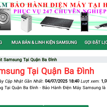
G
MUA BÁN & LINH KIỆN SAMSUNG
GỌI ĐẶT LỊ
t Samsung Tại Quận Ba Đình
msung Tại Quận Ba Đình
y Cập Nhật Gần Nhất
:
04/07/2025 18:40
Lượt xem
:
1,
 Tại Quận Ba Đình - Bảo Hành Điện Máy Samsung là đ