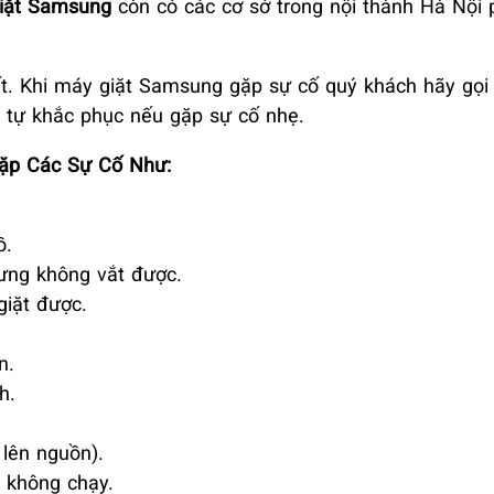
iặt Samsung
còn có các cơ sở trong nội thành Hà Nội
t. Khi máy giặt Samsung gặp sự cố quý khách hãy gọi
ể tự khắc phục nếu gặp sự cố nhẹ.
ặp Các Sự Cố Như:
ồ.
hưng không vắt được.
iặt được.
.
n.
h.
lên nguồn).
 không chạy.