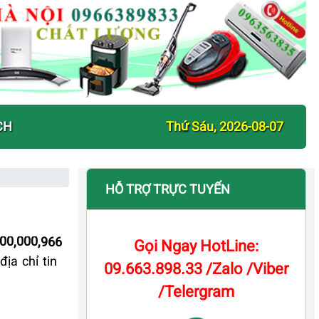
CH
Thứ Sáu, 2026-08-07
HỖ TRỢ TRỰC TUYẾN
000,000,966
Gọi Ngay HotLine:
ịa chỉ tin
09.663.898.33 /Zalo /Viber
/Telergram