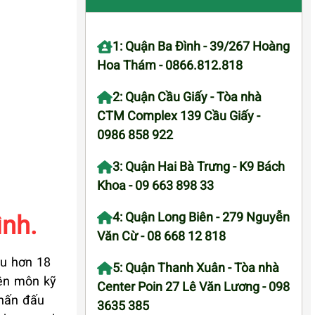
1: Quận Ba Đình - 39/267 Hoàng
Hoa Thám - 0866.812.818
2: Quận Cầu Giấy - Tòa nhà
CTM Complex 139 Cầu Giấy -
0986 858 922
3: Quận Hai Bà Trưng - K9 Bách
Khoa - 09 663 898 33
ình.
4: Quận Long Biên - 279 Nguyễn
Văn Cừ - 08 668 12 818
au hơn 18
5: Quận Thanh Xuân - Tòa nhà
yên môn kỹ
Center Poin 27 Lê Văn Lương - 098
phấn đấu
3635 385