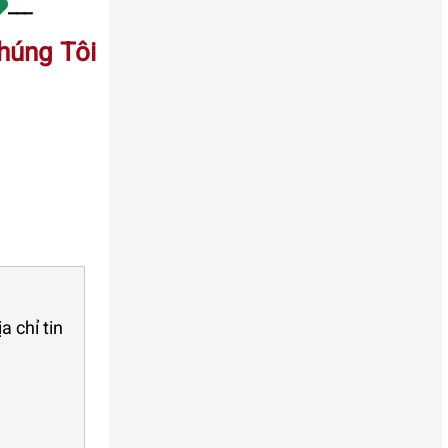
___
húng Tôi
 chỉ tin