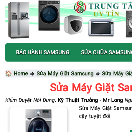
BẢO HÀNH SAMSUNG
SỬA CHỮA SAMSUN
🏠 Home
⇒
Sửa Máy Giặt Samsung
⇒
Sửa Máy Giặ
Sửa Máy Giặt Sa
Kiểm Duyệt Nội Dung
:
Kỹ Thuật Trưởng - Mr Long
Ngà
Sửa Máy Giặt Samsung
cậy tuyệt đối