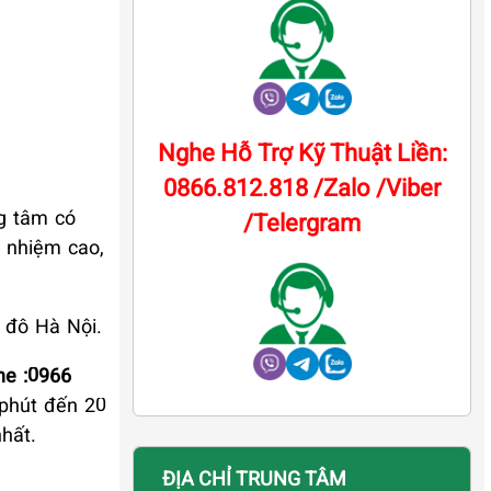
Nghe Hỗ Trợ Kỹ Thuật Liền:
0866.812.818 /Zalo /Viber
ng tâm có
/Telergram
h nhiệm cao,
 đô Hà Nội.
ne :0966
 phút đến 20
hất.
ĐỊA CHỈ TRUNG TÂM