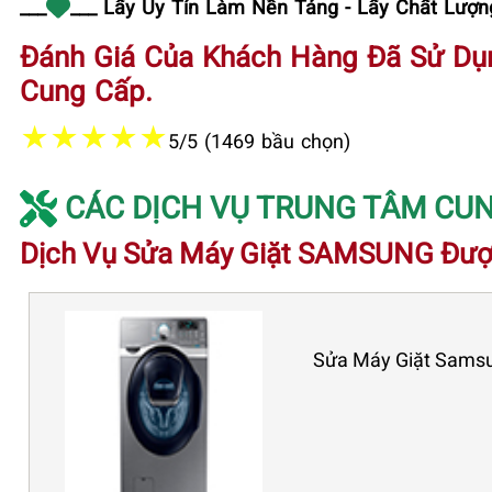
___
___ Lấy Uy Tín Làm Nền Tảng - Lấy Chất Lượng
Đánh Giá Của Khách Hàng Đã Sử Dụ
Cung Cấp.
★
★
★
★
★
5/5 (1469 bầu chọn)
CÁC DỊCH VỤ TRUNG TÂM CUN
Dịch Vụ Sửa Máy Giặt SAMSUNG Đượ
Sửa Máy Giặt Samsun