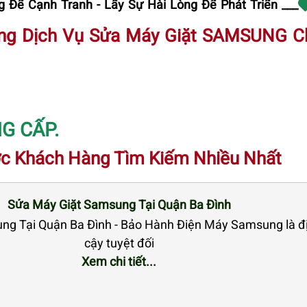
 Để Cạnh Tranh - Lấy Sự Hài Lòng Để Phát Triển ___
ng Dịch Vụ Sửa Máy Giặt SAMSUNG C
G CẤP.
c Khách Hàng Tìm Kiếm Nhiều Nhất
Sửa Máy Giặt Samsung Tại Quận Ba Đình
g Tại Quận Ba Đình - Bảo Hành Điện Máy Samsung là địa
cậy tuyệt đối
Xem chi tiết...