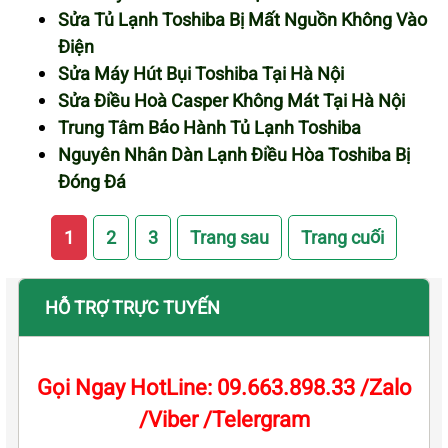
Sửa Tủ Lạnh Toshiba Bị Mất Nguồn Không Vào
Điện
Sửa Máy Hút Bụi Toshiba Tại Hà Nội
Sửa Điều Hoà Casper Không Mát Tại Hà Nội
Trung Tâm Bảo Hành Tủ Lạnh Toshiba
Nguyên Nhân Dàn Lạnh Điều Hòa Toshiba Bị
Đóng Đá
1
2
3
Trang sau
Trang cuối
HỖ TRỢ TRỰC TUYẾN
Gọi Ngay HotLine: 09.663.898.33 /Zalo
/Viber /Telergram