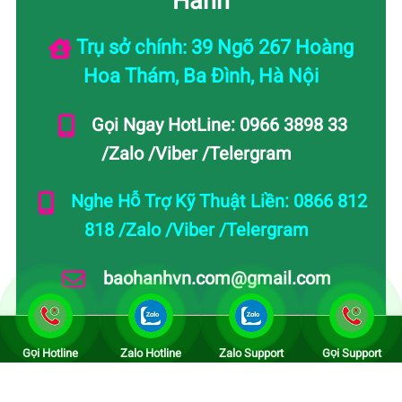
Trụ sở chính: 39 Ngõ 267 Hoàng
Hoa Thám, Ba Đình, Hà Nội
Gọi Ngay HotLine: 0966 3898 33
/Zalo /Viber /Telergram
Nghe Hỗ Trợ Kỹ Thuật Liền: 0866 812
818 /Zalo /Viber /Telergram
baohanhvn.com@gmail.com
Gọi Hotline
Zalo Hotline
Zalo Support
Gọi Support
Lấy Uy Tín Làm Nền Tảng - Lấy Chất Lượng Để
Cạnh Tranh - Lấy Sự Hài Lòng Để Phát Triển