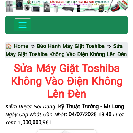
🏠 Home
⇒
Bảo Hành Máy Giặt Toshiba
⇒
Sửa
Máy Giặt Toshiba Không Vào Điện Không Lên Đèn
Sửa Máy Giặt Toshiba
Không Vào Điện Không
Lên Đèn
Kiểm Duyệt Nội Dung
:
Kỹ Thuật Trưởng - Mr Long
Ngày Cập Nhật Gần Nhất
:
04/07/2025 18:40
Lượt
xem
:
1,000,000,961