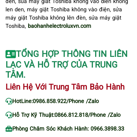
đèn, sua may giat Toshiba khong vao dien khong
len den, máy giặt Toshiba không vào điện, sửa
máy giặt Toshiba không lên đèn, sửa máy giặt
Toshiba,
baohanhelectroluxvn.com
TỔNG HỢP THÔNG TIN LIÊN
LẠC VÀ HỖ TRỢ CỦA TRUNG
TÂM.
Liên Hệ Với Trung Tâm Bảo Hành
HotLine:
0986.858.922
/Phone /Zalo
Hỗ Trợ Kỹ Thuật:
0866.812.818
/Phone /Zalo
Phòng Chăm Sóc Khách Hành: 0966.3898.33