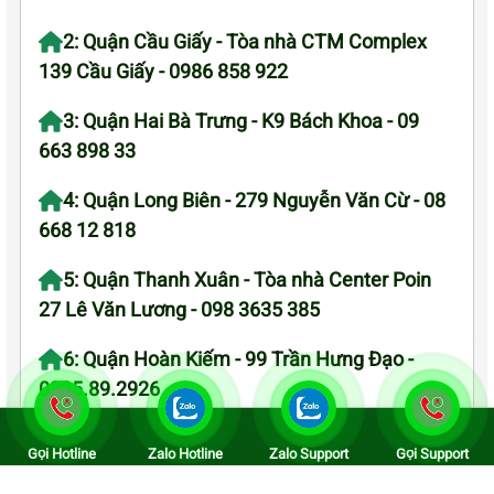
2: Quận Cầu Giấy - Tòa nhà CTM Complex
139 Cầu Giấy - 0986 858 922
3: Quận Hai Bà Trưng - K9 Bách Khoa - 09
663 898 33
4: Quận Long Biên - 279 Nguyễn Văn Cừ - 08
668 12 818
5: Quận Thanh Xuân - Tòa nhà Center Poin
27 Lê Văn Lương - 098 3635 385
6: Quận Hoàn Kiếm - 99 Trần Hưng Đạo -
0325.89.2926
7: Quận Hoàng Mai - KĐT Linh Đàm 09 868
Gọi Hotline
Zalo Hotline
Zalo Support
Gọi Support
58 922